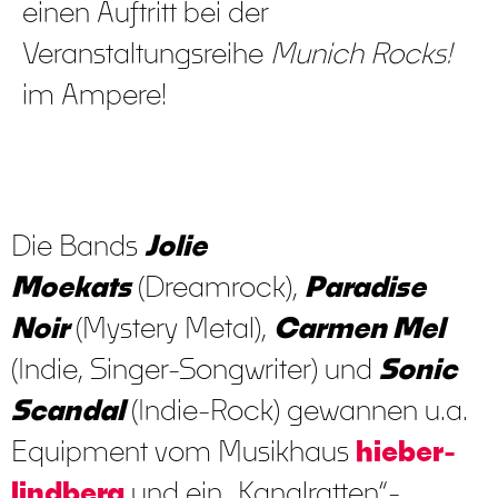
einen Auftritt bei der
Veranstaltungsreihe
Munich Rocks!
im Ampere!
Die Bands
Jolie
Moekats
(Dreamrock),
Paradise
Noir
(Mystery Metal),
Carmen Mel
(Indie, Singer-Songwriter) und
Sonic
Scandal
(Indie-Rock) gewannen u.a.
Equipment vom Musikhaus
hieber-
lindberg
und ein „Kanalratten“-