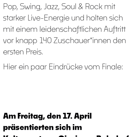
Pop, Swing, Jazz, Soul & Rock mit
starker Live-Energie und holten sich
mit einem leidenschaftlichen Auftritt
vor knapp 140 Zuschauer*innen den
ersten Preis.
Hier ein paar Eindrücke vom Finale:
Soundcheck im Giesinger
Soundcheck im Giesinger
Soundcheck im Giesinger
Soundcheck im Giesinger
Soundcheck im Giesinger
Gewinner: Ailekis und der Bär
Bahnhof
Bahnhof
Bahnhof
Bahnhof
Bahnhof
Foto: Yunus Hutterer
Foto: Yunus Hutterer
Foto: Yunus Hutterer
Foto: Yunus Hutterer
Foto: Yunus Hutterer
Foto: Yunus Hutterer
Am Freitag, den 17. April
präsentierten sich im